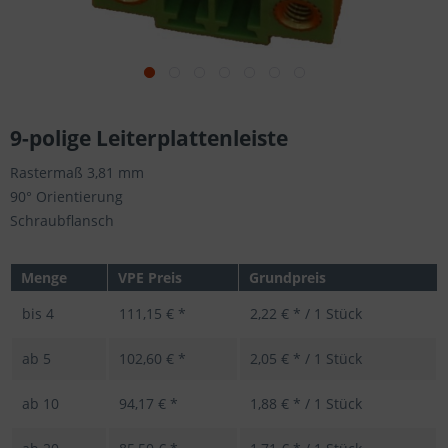
9-polige Leiterplattenleiste
Rastermaß 3,81 mm
90° Orientierung
Schraubflansch
Menge
VPE Preis
Grundpreis
bis
4
111,15 € *
2,22 € * / 1 Stück
ab
5
102,60 € *
2,05 € * / 1 Stück
ab
10
94,17 € *
1,88 € * / 1 Stück