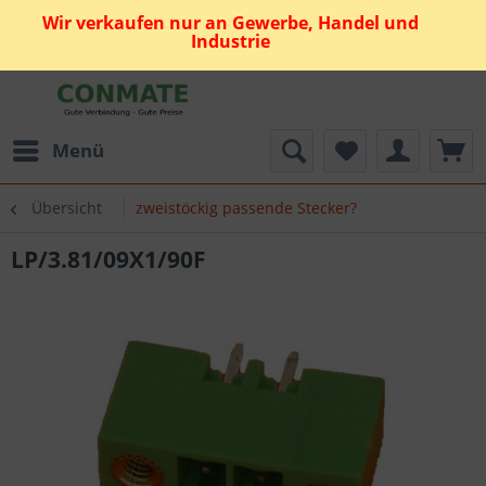
Wir verkaufen nur an Gewerbe, Handel und
Industrie
Menü
Übersicht
zweistöckig passende Stecker?
LP/3.81/09X1/90F