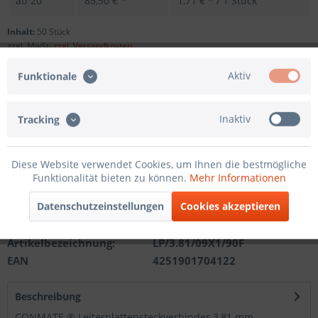
ab
20
85,50 € *
1,71 € * / 1 Stück
Inhalt:
50 Stück
zzgl. MwSt.
zzgl. Versandkosten
Sofort versandfertig, Lieferzeit ca. 1-3 Werktage
Aktiv
Funktionale
Andere Polzahl
Inaktiv
Tracking
In den
Warenkorb
Diese Website verwendet Cookies, um Ihnen die bestmögliche
Funktionalität bieten zu können.
Mehr Informationen
Merken
Datenschutzeinstellungen
Cookies akzeptieren
Artikel-Nr.:
201210311109
Artikelbezeichnung:
LP/3.81/09X1/90F
EAN
4251901704122
Beschreibung
CONMATE ® Leiterplattensteckverbinder 3,81 mm