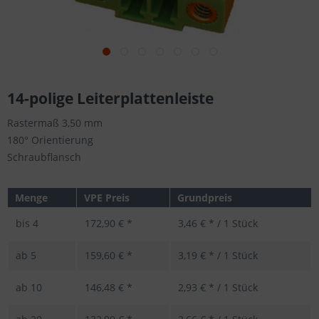
14-polige Leiterplattenleiste
Rastermaß 3,50 mm
180° Orientierung
Schraubflansch
Menge
VPE Preis
Grundpreis
bis
4
172,90 € *
3,46 € * / 1 Stück
ab
5
159,60 € *
3,19 € * / 1 Stück
ab
10
146,48 € *
2,93 € * / 1 Stück