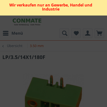
Wir verkaufen nur an Gewerbe, Handel und
Industrie
Menü
Übersicht
3.50 mm
LP/3.5/14X1/180F