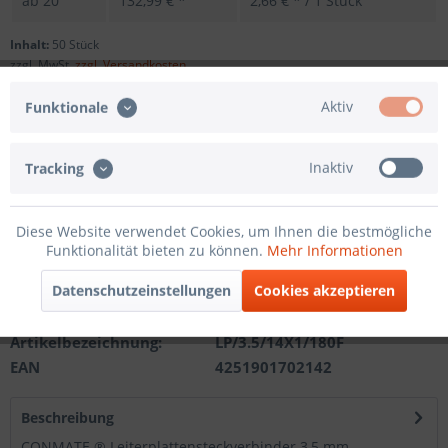
ab
20
132,99 € *
2,66 € * / 1 Stück
Inhalt:
50 Stück
zzgl. MwSt.
zzgl. Versandkosten
Sofort versandfertig, Lieferzeit ca. 1-3 Werktage
Aktiv
Funktionale
Andere Polzahl
Inaktiv
Tracking
In den
Warenkorb
Diese Website verwendet Cookies, um Ihnen die bestmögliche
Funktionalität bieten zu können.
Mehr Informationen
Merken
Datenschutzeinstellungen
Cookies akzeptieren
Artikel-Nr.:
201210212114
Artikelbezeichnung:
LP/3.5/14X1/180F
EAN
4251901702142
Beschreibung
CONMATE ® Leiterplattensteckverbinder 3,5 mm