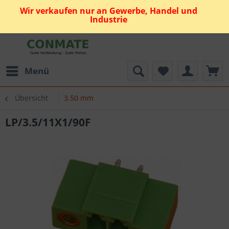
Wir verkaufen nur an Gewerbe, Handel und
Industrie
Menü
Übersicht
3.50 mm
LP/3.5/11X1/90F