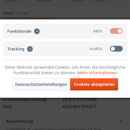
ab
20
104,50 € *
2,09 € * / 1 Stück
Inhalt:
50 Stück
zzgl. MwSt.
zzgl. Versandkosten
Sofort versandfertig, Lieferzeit ca. 1-3 Werktage
Aktiv
Funktionale
Andere Polzahl
Inaktiv
Tracking
In den
Warenkorb
Diese Website verwendet Cookies, um Ihnen die bestmögliche
Funktionalität bieten zu können.
Mehr Informationen
Merken
Datenschutzeinstellungen
Cookies akzeptieren
Artikel-Nr.:
201210211111
Artikelbezeichnung:
LP/3.5/11X1/90F
EAN
4251901701657
Beschreibung
CONMATE ® Leiterplattensteckverbinder 3,5 mm