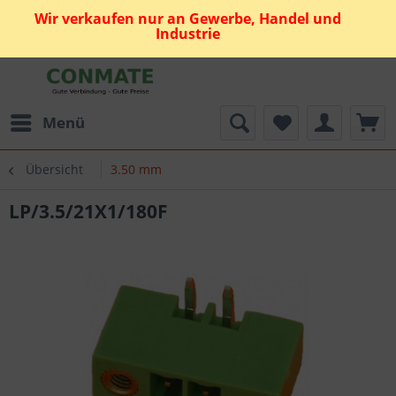
Wir verkaufen nur an Gewerbe, Handel und
Industrie
Menü
Übersicht
3.50 mm
LP/3.5/21X1/180F