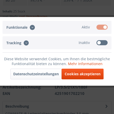
ab
20
99,75 € *
3,99 € * / 1 Stück
Inhalt:
25 Stück
zzgl. MwSt.
zzgl. Versandkosten
Sofort versandfertig, Lieferzeit ca. 1-3 Werktage
Aktiv
Funktionale
Andere Polzahl
Inaktiv
Tracking
In den
Warenkorb
Diese Website verwendet Cookies, um Ihnen die bestmögliche
Funktionalität bieten zu können.
Mehr Informationen
Merken
Datenschutzeinstellungen
Cookies akzeptieren
Artikel-Nr.:
201210212121
Artikelbezeichnung:
LP/3.5/21X1/180F
EAN
4251901702210
Beschreibung
CONMATE ® Leiterplattensteckverbinder 3,5 mm