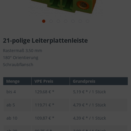
21-polige Leiterplattenleiste
Rastermaß 3,50 mm
180° Orientierung
Schraubflansch
Menge
VPE Preis
Grundpreis
bis
4
129,68 € *
5,19 € * / 1 Stück
ab
5
119,71 € *
4,79 € * / 1 Stück
ab
10
109,87 € *
4,39 € * / 1 Stück