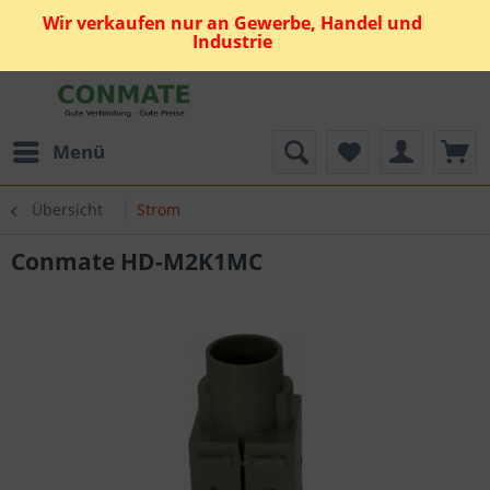
Wir verkaufen nur an Gewerbe, Handel und
Industrie
Menü
Übersicht
Strom
Conmate HD-M2K1MC