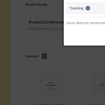
Beschreibung
Tracking
Produktinformationen "Conmate 
Diese Website verwendet
Schlauchanschluss männlich 1,6 mm; Zolltarif
Zubehör
2
Conmate HD-MPE16F
Conmate H