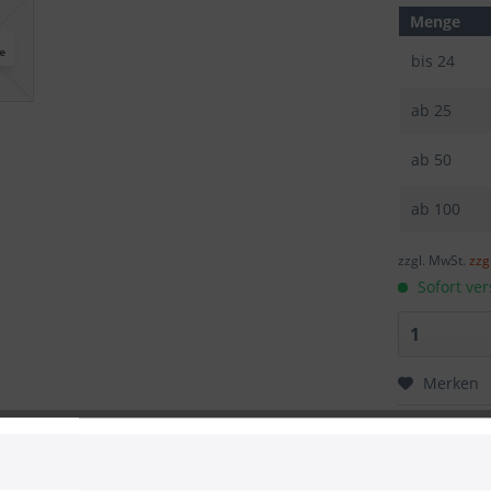
Menge
bis
24
ab
25
ab
50
ab
100
zzgl. MwSt.
zzg
Sofort ver
Merken
Artikel-Nr.: