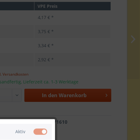
VPE Preis
4,17 € *
3,75 € *
3,34 € *
2,92 € *
l. Versandkosten
sandfertig, Lieferzeit ca. 1-3 Werktage
In den
Warenkorb
2022771610
Aktiv