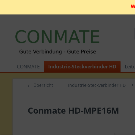
W
CONMATE
Industrie-Steckverbinder HD
Leit
Übersicht
Industrie-Steckverbinder HD
Conmate HD-MPE16M