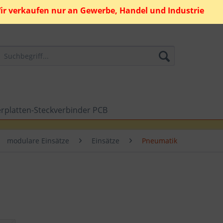
ir verkaufen nur an Gewerbe, Handel und Industrie
erplatten-Steckverbinder PCB
modulare Einsätze
Einsätze
Pneumatik