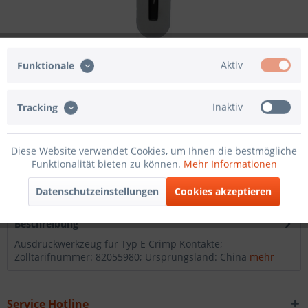
40,00 € *
Aktiv
Funktionale
zzgl. MwSt.
zzgl. Versandkosten
Sofort versandfertig, Lieferzeit ca. 1-3 Werktage
Inaktiv
Tracking
In den
Warenkorb
Diese Website verwendet Cookies, um Ihnen die bestmögliche
Merken
Funktionalität bieten zu können.
Mehr Informationen
Artikel-Nr.:
2023501
Datenschutzeinstellungen
Cookies akzeptieren
Beschreibung
Ausdrückwerkzeug für Typ E Crimp Kontakte;
Zolltarifnummer: 82055980; Ursprungsland: China
mehr
Service Hotline