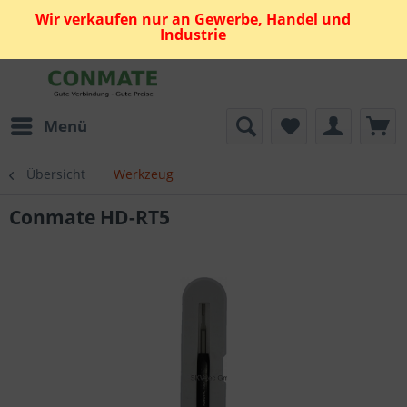
Wir verkaufen nur an Gewerbe, Handel und
Industrie
Menü
Übersicht
Werkzeug
Conmate HD-RT5