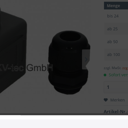
Menge
bis
24
ab
25
ab
50
ab
100
zzgl. MwSt.
zzg
Sofort ver
Merken
Artikel-Nr.: