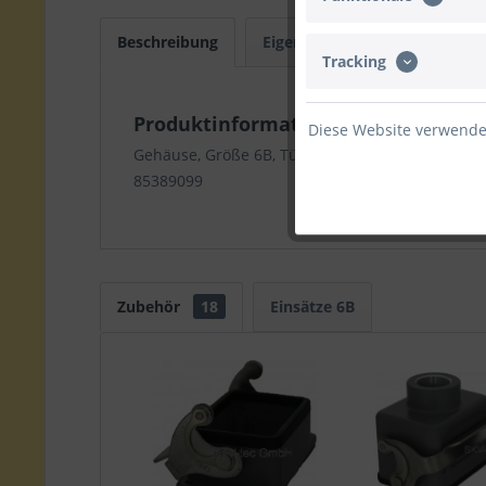
Beschreibung
Eigenschaften
Einsätze
Tracking
Produktinformationen "Conmate H
Diese Website verwendet
Gehäuse, Größe 6B, Tüllengehäuse mit geradem
85389099
Zubehör
18
Einsätze 6B