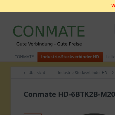
W
CONMATE
Industrie-Steckverbinder HD
Leit
Übersicht
Industrie-Steckverbinder HD
Conmate HD-6BTK2B-M2