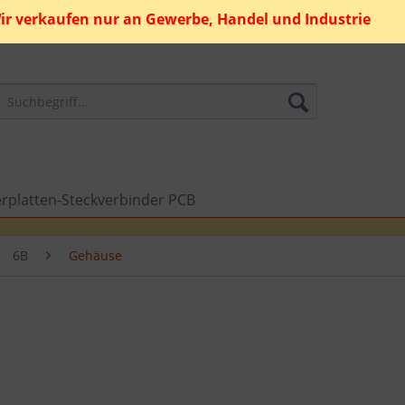
ir verkaufen nur an Gewerbe, Handel und Industrie
erplatten-Steckverbinder PCB
6B
Gehäuse
0