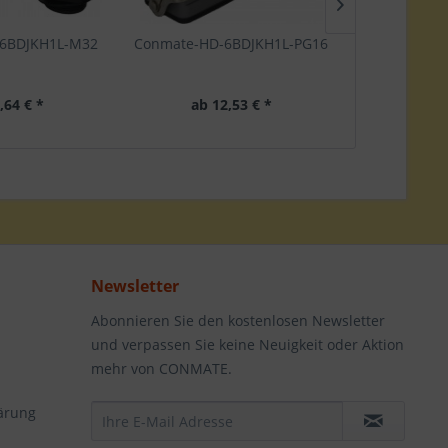
6BDJKH1L-M32
Conmate-HD-6BDJKH1L-PG16
Conmate-H
,64 € *
ab 12,53 € *
ab 1
Newsletter
Abonnieren Sie den kostenlosen Newsletter
und verpassen Sie keine Neuigkeit oder Aktion
mehr von CONMATE.
ärung