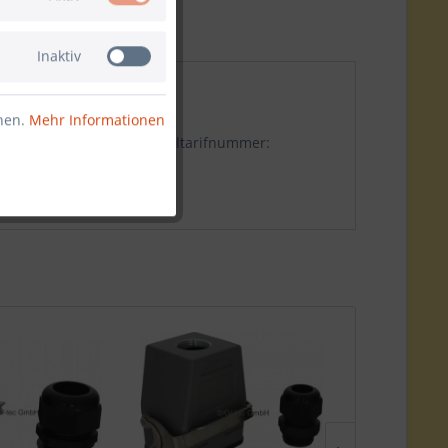
Inaktiv
nnen.
Mehr Informationen
bügel, Gewinde: 1xM20 Zolltarifnummer: