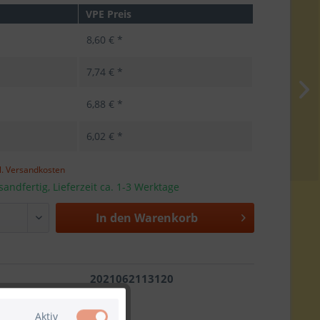
VPE Preis
8,60 € *
7,74 € *
6,88 € *
6,02 € *
l. Versandkosten
sandfertig, Lieferzeit ca. 1-3 Werktage
In den
Warenkorb
2021062113120
Aktiv