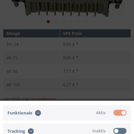
Menge
VPE Preis
bis
24
8,96 € *
ab
25
8,06 € *
ab
50
7,17 € *
ab
100
6,27 € *
zzgl. MwSt.
zzgl. Versandkosten
Sofort versandfertig, Lieferzeit ca. 1-3 Werktage
Aktiv
Funktionale
Inaktiv
Tracking