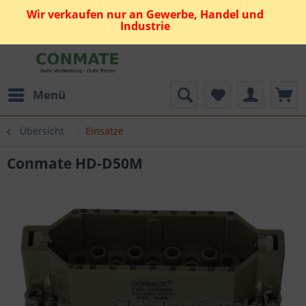
Wir verkaufen nur an Gewerbe, Handel und
Industrie
Menü
Übersicht
Einsätze
Conmate HD-D50M