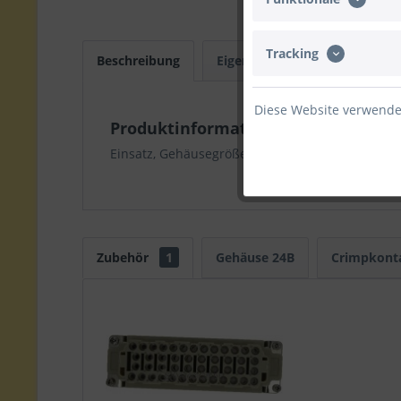
Tracking
Beschreibung
Eigenschaften
Gehäuse
Diese Website verwendet
Produktinformationen "Conmate H
Einsatz, Gehäusegröße 24B, 46 Pole +PE, männli
Zubehör
1
Gehäuse 24B
Crimpkonta