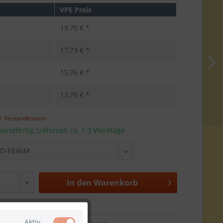
VPE Preis
19,70 € *
17,73 € *
15,76 € *
13,79 € *
l. Versandkosten
sandfertig, Lieferzeit ca. 1-3 Werktage
In den
Warenkorb
Aktiv