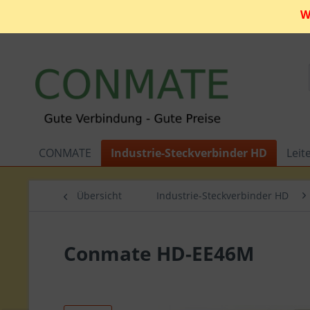
W
CONMATE
Industrie-Steckverbinder HD
Leit
Übersicht
Industrie-Steckverbinder HD
Conmate HD-EE46M