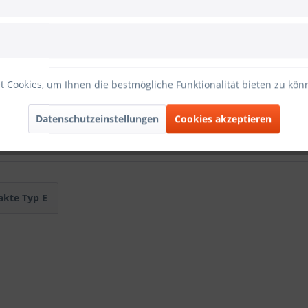
Artikel-Nr.:
 Cookies, um Ihnen die bestmögliche Funktionalität bieten zu kö
D-EE46M"
ch, für Crimpkontakte Typ E, Zolltarifnummer: 85366990
Datenschutzeinstellungen
Cookies akzeptieren
kte Typ E