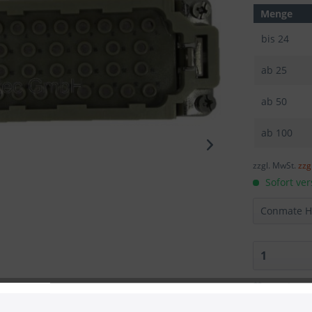
Menge
bis
24
ab
25
ab
50
ab
100
zzgl. MwSt.
zzg
Sofort ver
Merken