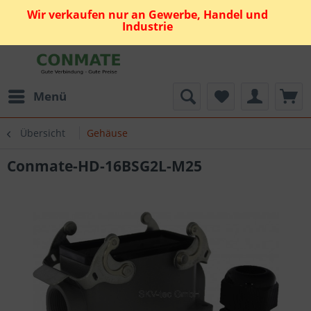
Wir verkaufen nur an Gewerbe, Handel und
Industrie
Menü
Übersicht
Gehäuse
Conmate-HD-16BSG2L-M25