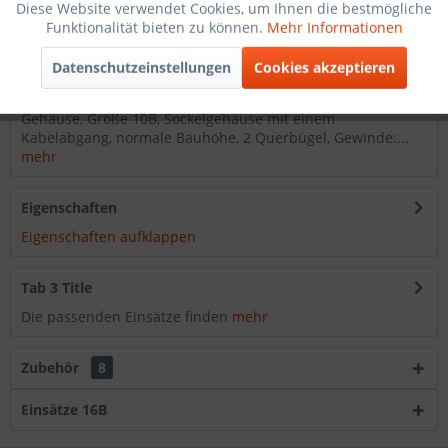
Diese Website verwendet Cookies, um Ihnen die bestmögliche
Funktionalität bieten zu können.
Mehr Informationen
Artikel-Nr.:
2021162512125
Datenschutzeinstellungen
Cookies akzeptieren
Beschreibung
Gehäuse, Größe 10B, Sockelgehäuse mit einem
Kabelabgang, normale Bauhöhe, 2 Querbügel, Gewinde:...
mehr
Eigenschaften
Eigenschaften aufklappen
Tab 3 Title
Die passenden Einsätze finden
mehr
Zubehör
8
Einsätze 16B